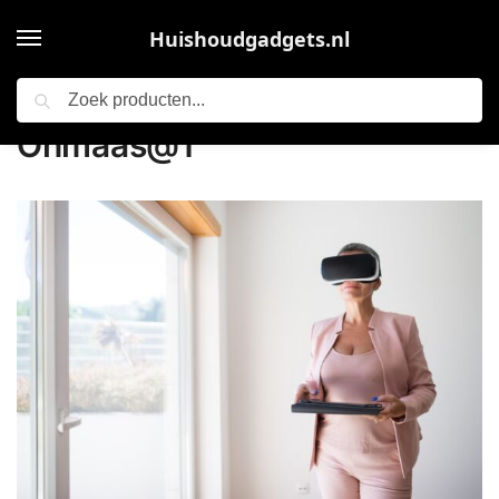
Huishoudgadgets.nl
Zoeken
Home
Auteur: Onmaas@1
/
Onmaas@1