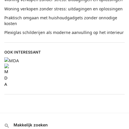
Woning verkopen zonder stress: uitdagingen en oplossingen
Praktisch omgaan met huishoudgadgets zonder onnodige
kosten
Plexiglas schilderijen als moderne aanvulling op het interieur
OOK INTERESSANT
d
bu guru salsa bugil
bokep sub indo
slot resmi
mesum
tepelepsi
Makkelijk zoeken