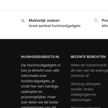
Makkelijk zoeken
Pro
Groot aanbod huishoudgadgets
All
HUISHOUDGADGETS.NL
RECENTE BERICHTEN
Op Huishoudgadgets.nl
Wees de huizenmarkt
kun je terecht voor alle
als een van de weinig
informatie over
slimmer af
huishoudgadgets. Je
Woning verkopen
vindt hier een handige
zonder stress:
zoekoptie en
uitdagingen en
prijsvergelijker, maar
oplossingen
ook delen we de beste
aanbiedingen van dit
Woning verkopen