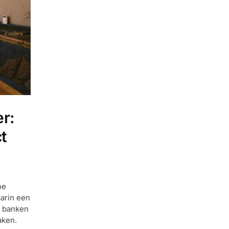
r:
t
oe
aarin een
é banken
aken.