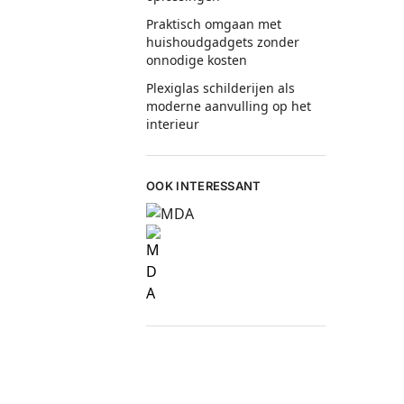
Praktisch omgaan met
huishoudgadgets zonder
onnodige kosten
Plexiglas schilderijen als
moderne aanvulling op het
interieur
OOK INTERESSANT
 gacor terbaik
bandar togel
slot thailand
togel 4d
bu guru s