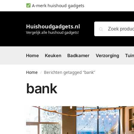
A-merk huishoud gadgets
Huishoudgadgets.nl
Vergelijk alle huishoud gadgets!
Home
Keuken
Badkamer
Verzorging
Tui
Home
Berichten getagged “bank”
/
bank