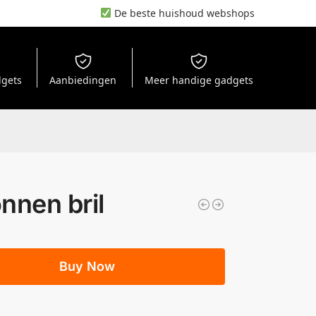
De beste huishoud webshops
dgets
Aanbiedingen
Meer handige gadgets
nnen bril
Buy Now