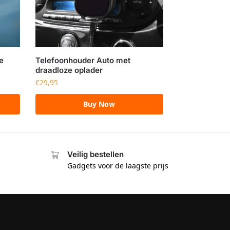
e
Telefoonhouder Auto met
draadloze oplader
€
29,95
Buy Now
Veilig bestellen
Gadgets voor de laagste prijs