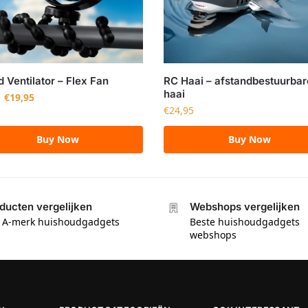
d Ventilator – Flex Fan
RC Haai – afstandbestuurbar
haai
€
19,95
€
24,95
Buy Now
Buy Now
ducten vergelijken
Webshops vergelijken
e A-merk huishoudgadgets
Beste huishoudgadgets
webshops