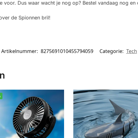
apje voor. Dus waar wacht je nog op? Bestel vandaag nog en 
over de Spionnen bril!
Artikelnummer:
8275691010455794059
Categorie:
Tech
en
%