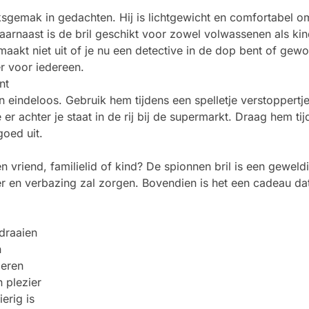
ksgemak in gedachten. Hij is lichtgewicht en comfortabel o
rnaast is de bril geschikt voor zowel volwassenen als kind
aakt niet uit of je nu een detective in de dop bent of gew
r voor iedereen.
nt
 eindeloos. Gebruik hem tijdens een spelletje verstoppertje 
er achter je staat in de rij bij de supermarkt. Draag hem tijd
goed uit.
vriend, familielid of kind? De spionnen bril is een geweldi
r en verbazing zal zorgen. Bovendien is het een cadeau da
 draaien
n
deren
 plezier
erig is