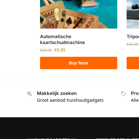
Automatische
Tripo
kaartschudmachine
€
24,95
€
9,95
€
20,95
Buy Now
Makkelijk zoeken
Pro
Groot aanbod huishoudgadgets
All