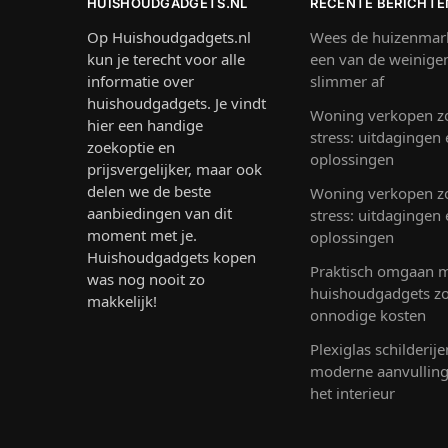
HUISHOUDGADGETS.NL
RECENTE BERICHTE
Op Huishoudgadgets.nl
Wees de huizenmark
kun je terecht voor alle
een van de weinige
informatie over
slimmer af
huishoudgadgets. Je vindt
Woning verkopen z
hier een handige
stress: uitdagingen
zoekoptie en
oplossingen
prijsvergelijker, maar ook
delen we de beste
Woning verkopen z
aanbiedingen van dit
stress: uitdagingen
moment met je.
oplossingen
Huishoudgadgets kopen
Praktisch omgaan 
was nog nooit zo
huishoudgadgets z
makkelijk!
onnodige kosten
Plexiglas schilderije
moderne aanvullin
het interieur