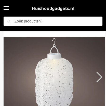
Huishoudgadgets.nl
Zoeken
Home
Tuinieren
Mooie Solar Lampion, Welke Werkt Op Zonne-energie. Sfeervol In De Boom, Tuin Of
/
/