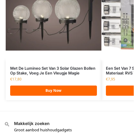
Met De Lumineo Set Van 3 Solar Glazen Bollen
Een Set Van 7 
Op Stake, Voeg Je Een Vleugje Magie
Materiaal: RVS 
€
17,80
€
7,95
Buy Now
Makkelijk zoeken
Groot aanbod huishoudgadgets