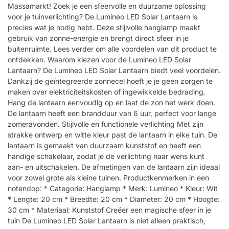
Massamarkt! Zoek je een sfeervolle en duurzame oplossing
voor je tuinverlichting? De Lumineo LED Solar Lantaarn is
precies wat je nodig hebt. Deze stijlvolle hanglamp maakt
gebruik van zonne-energie en brengt direct sfeer in je
buitenruimte. Lees verder om alle voordelen van dit product te
ontdekken. Waarom kiezen voor de Lumineo LED Solar
Lantaarn? De Lumineo LED Solar Lantaarn biedt veel voordelen.
Dankzij de geïntegreerde zonnecel hoeft je je geen zorgen te
maken over elektriciteitskosten of ingewikkelde bedrading.
Hang de lantaarn eenvoudig op en laat de zon het werk doen.
De lantaarn heeft een brandduur van 6 uur, perfect voor lange
zomeravonden. Stijlvolle en functionele verlichting Met zijn
strakke ontwerp en witte kleur past de lantaarn in elke tuin. De
lantaarn is gemaakt van duurzaam kunststof en heeft een
handige schakelaar, zodat je de verlichting naar wens kunt
aan- en uitschakelen. De afmetingen van de lantaarn zijn ideaal
voor zowel grote als kleine tuinen. Productkenmerken in een
notendop: * Categorie: Hanglamp * Merk: Lumineo * Kleur: Wit
* Lengte: 20 cm * Breedte: 20 cm * Diameter: 20 cm * Hoogte:
30 cm * Materiaal: Kunststof Creëer een magische sfeer in je
tuin De Lumineo LED Solar Lantaarn is niet alleen praktisch,