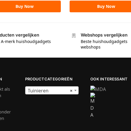
Buy Now
Buy Now
ducten vergelijken
Webshops vergelijken
e A-merk huishoudgadgets
Beste huishoudgadgets
webshops
N
PRODUCTCATEGORIEËN
OOK INTERESSANT
t als
Tuinieren
×
n
onder
 en