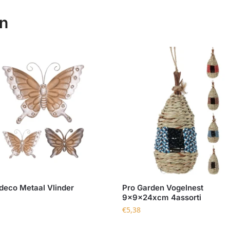
en
eco Metaal Vlinder
Pro Garden Vogelnest
9x9x24xcm 4assorti
€
5,38