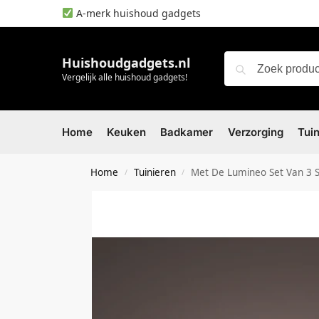
A-merk huishoud gadgets
Huishoudgadgets.nl
Vergelijk alle huishoud gadgets!
Home
Keuken
Badkamer
Verzorging
Tui
Home
Tuinieren
Met De Lumineo Set Van 3 S
/
/