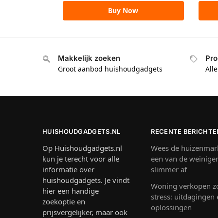
Buy Now
Makkelijk zoeken
Pro
Groot aanbod huishoudgadgets
All
HUISHOUDGADGETS.NL
RECENTE BERICHTE
Op Huishoudgadgets.nl
Wees de huizenmark
kun je terecht voor alle
een van de weinige
informatie over
slimmer af
huishoudgadgets. Je vindt
Woning verkopen z
hier een handige
stress: uitdagingen
zoekoptie en
oplossingen
prijsvergelijker, maar ook