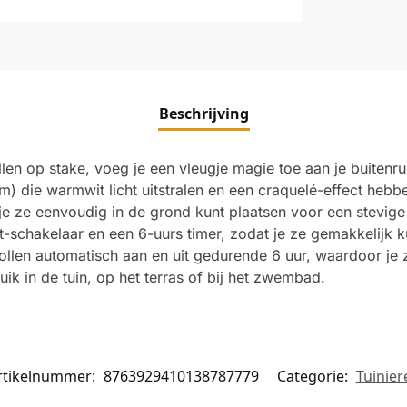
Beschrijving
len op stake, voeg je een vleugje magie toe aan je buitenru
m) die warmwit licht uitstralen en een craquelé-effect hebb
e ze eenvoudig in de grond kunt plaatsen voor een stevige e
-schakelaar en een 6-uurs timer, zodat je ze gemakkelijk 
llen automatisch aan en uit gedurende 6 uur, waardoor je ze
ik in de tuin, op het terras of bij het zwembad.
rtikelnummer:
8763929410138787779
Categorie:
Tuinier