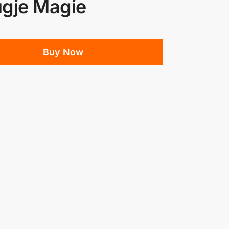
ugje Magie
Buy Now