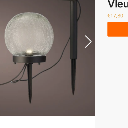
Vle
€
17,80